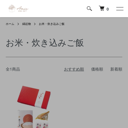
0
ホーム
縁起物
お米・炊き込みご飯
お米・炊き込みご飯
全1商品
おすすめ順
価格順
新着順