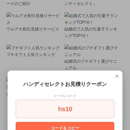
ースのご紹介
ンディセレクト」
ウルアオ割引見積りサービス
結婚式で人気の引菓子ランキ
ングTOP10！
プチギフト人気ランキング
結婚式のプチギフト選びマニ
ュアル
×
そもそも
ハンディセレクトお見積りクーポン
プチギフトとは？
お菓子のプチギフト厳選10品
クーポンコード
hs10
コードをコピー