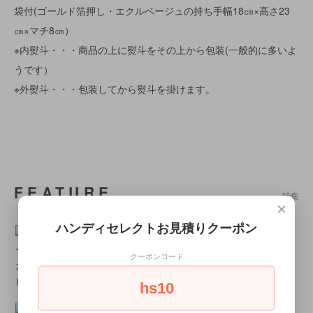
袋付(ゴールド箔押し・エクルベージュの持ち手幅18㎝×高さ23
㎝×マチ8㎝）
※内熨斗・・・商品の上に熨斗をその上から包装(一般的に多いよ
うです）
※外熨斗・・・包装してから熨斗を掛けます。
FEATURE
特集
×
ハンディセレクトお見積りクーポン
クーポンコード
カタログギフトお見積りサー
【2024年版】結婚式の引き出
ビス
物人気ランキング
hs10